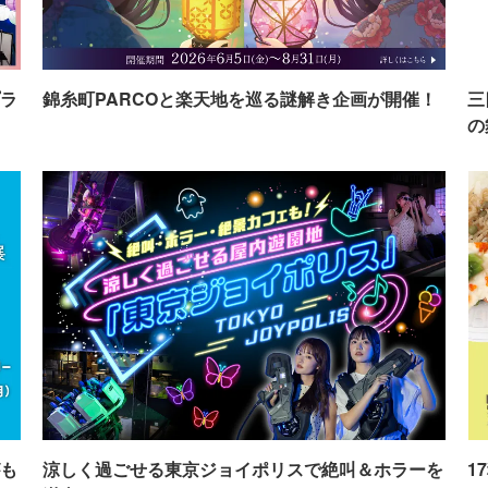
ラ
錦糸町PARCOと楽天地を巡る謎解き企画が開催！
三
の
も
涼しく過ごせる東京ジョイポリスで絶叫＆ホラーを
1