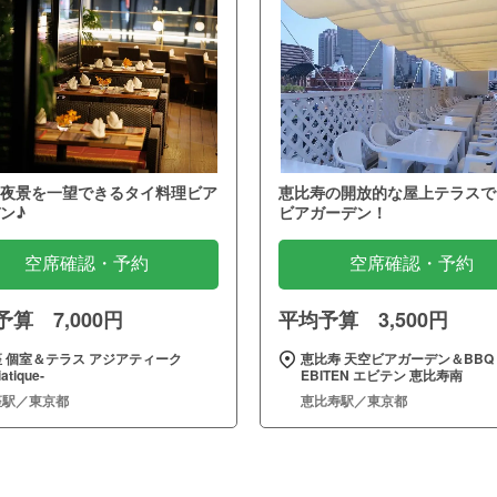
夜景を一望できるタイ料理ビア
恵比寿の開放的な屋上テラスで
ン♪
ビアガーデン！
空席確認・予約
空席確認・予約
算 7,000円
平均予算 3,500円
 個室＆テラス アジアティーク
恵比寿 天空ビアガーデン＆BBQ
iatique‐
EBITEN エビテン 恵比寿南
座駅／東京都
恵比寿駅／東京都