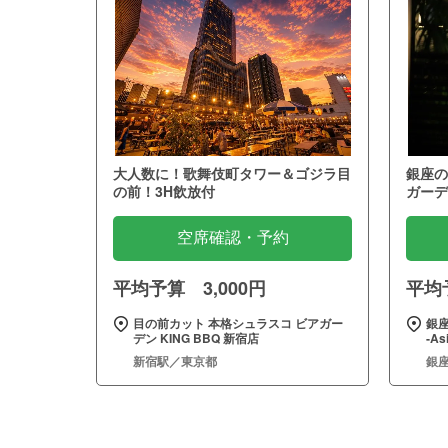
大人数に！歌舞伎町タワー＆ゴジラ目
銀座の
の前！3H飲放付
ガーデ
空席確認・予約
平均予算 3,000円
平均予
目の前カット 本格シュラスコ ビアガー
銀座
デン KING BBQ 新宿店
‐As
新宿駅／東京都
銀