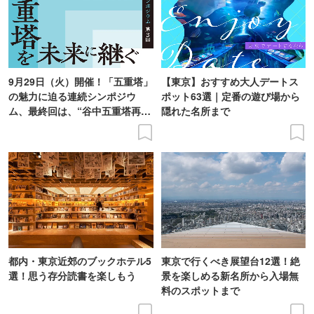
9月29日（火）開催！「五重塔」
【東京】おすすめ大人デートス
の魅力に迫る連続シンポジウ
ポット63選｜定番の遊び場から
ム、最終回は、“谷中五重塔再建
隠れた名所まで
の意義を語り合う”がテーマ
都内・東京近郊のブックホテル5
東京で行くべき展望台12選！絶
選！思う存分読書を楽しもう
景を楽しめる新名所から入場無
料のスポットまで