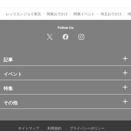
レッツエンジョイ東京
関東おでかけ
関東イベント
埼玉おでかけ
埼
Follow Us
記事
イベント
特集
その他
サイトマップ
利用規約
プライバシーポリシー