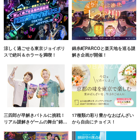
涼しく過ごせる東京ジョイポリ
錦糸町PARCOと楽天地を巡る謎
スで絶叫＆ホラーを満喫！
解き企画が開催！
三四郎が早解きバトルに挑戦！
17種類の彩り豊かなおばんざい
リアル謎解きゲームの舞台"錦糸
から自由にチョイス！
町PARCO・楽天地"を巡る！