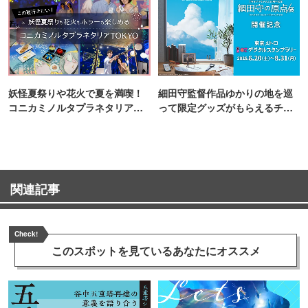
妖怪夏祭りや花火で夏を満喫！
細田守監督作品ゆかりの地を巡
コニカミノルタプラネタリア
って限定グッズがもらえるチャ
TOKYO
ンス！
関連記事
Check!
このスポットを見ている
あなたにオススメ