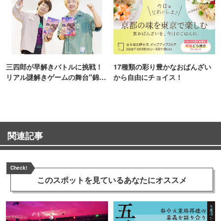
三四郎が早解きバトルに挑戦！
17種類の彩り豊かなおばんざい
リアル謎解きゲームの舞台"錦糸
から自由にチョイス！
町PARCO・楽天地"を巡る！
関連記事
Check!
このスポットを見ている
あなたにオススメ