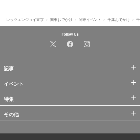
レッツエンジョイ東京
関東おでかけ
関東イベント
千葉おでかけ
千
Follow Us
記事
イベント
特集
その他