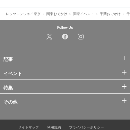
レッツエンジョイ東京
関東おでかけ
関東イベント
千葉おでかけ
千
Follow Us
記事
イベント
特集
その他
サイトマップ
利用規約
プライバシーポリシー