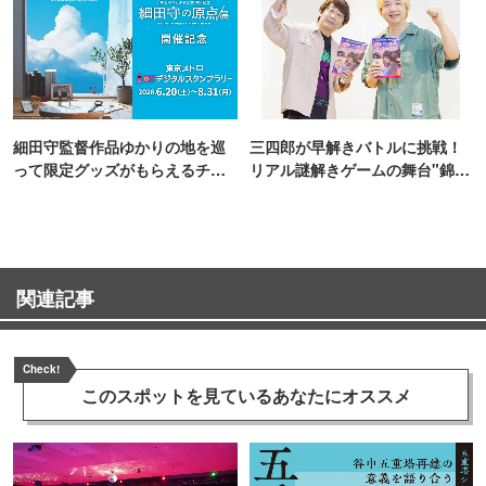
細田守監督作品ゆかりの地を巡
三四郎が早解きバトルに挑戦！
って限定グッズがもらえるチャ
リアル謎解きゲームの舞台"錦糸
ンス！
町PARCO・楽天地"を巡る！
関連記事
Check!
このスポットを見ている
あなたにオススメ