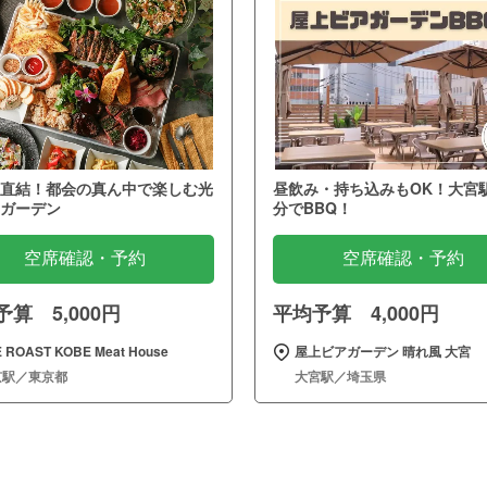
直結！都会の真ん中で楽しむ光
昼飲み・持ち込みもOK！大宮
ガーデン
分でBBQ！
空席確認・予約
空席確認・予約
算 5,000円
平均予算 4,000円
 ROAST KOBE Meat House
屋上ビアガーデン 晴れ風 大宮
京駅／東京都
大宮駅／埼玉県