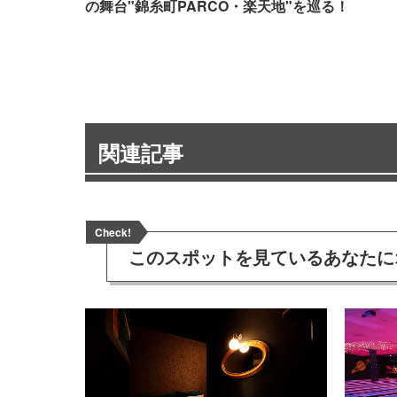
の舞台"錦糸町PARCO・楽天地"を巡る！
関連記事
Check!
このスポットを見ている
あなたに