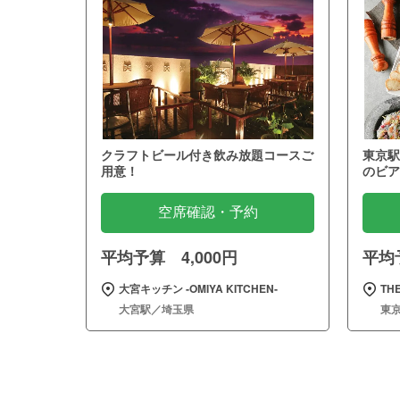
クラフトビール付き飲み放題コースご
東京駅
用意！
のビア
空席確認・予約
平均予算 4,000円
平均予
大宮キッチン ‐OMIYA KITCHEN‐
THE
大宮駅／埼玉県
東