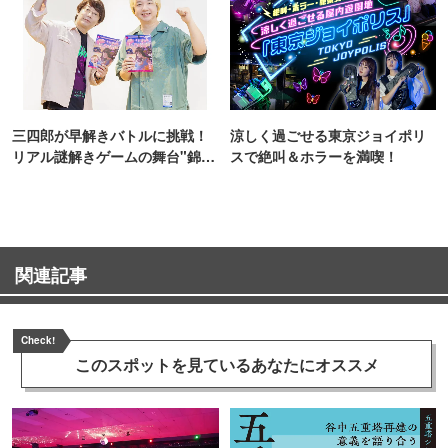
三四郎が早解きバトルに挑戦！
涼しく過ごせる東京ジョイポリ
リアル謎解きゲームの舞台"錦糸
スで絶叫＆ホラーを満喫！
町PARCO・楽天地"を巡る！
関連記事
Check!
このスポットを見ている
あなたにオススメ