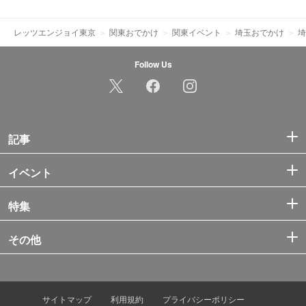
レッツエンジョイ東京
関東おでかけ
関東イベント
埼玉おでかけ
埼
Follow Us
記事
イベント
特集
その他
サイトマップ
利用規約
プライバシーポリシー