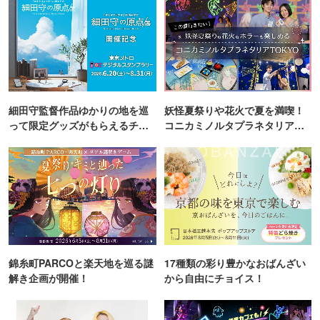
細田守監督作品ゆかりの地を巡
妖怪夏祭りや花火で夏を満喫！
って限定グッズがもらえるチャ
コニカミノルタプラネタリア
ンス！
TOKYO
錦糸町PARCOと楽天地を巡る謎
17種類の彩り豊かなおばんざい
解き企画が開催！
から自由にチョイス！