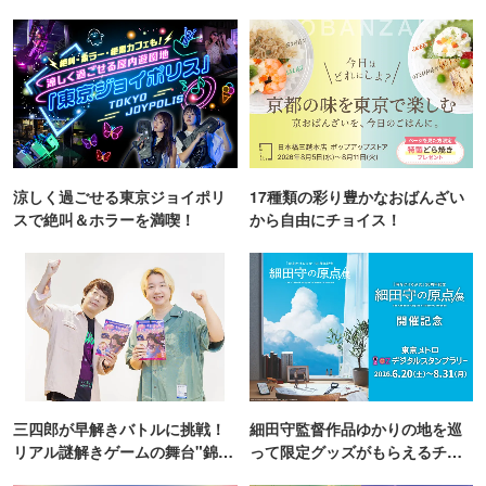
涼しく過ごせる東京ジョイポリ
17種類の彩り豊かなおばんざい
スで絶叫＆ホラーを満喫！
から自由にチョイス！
三四郎が早解きバトルに挑戦！
細田守監督作品ゆかりの地を巡
リアル謎解きゲームの舞台"錦糸
って限定グッズがもらえるチャ
町PARCO・楽天地"を巡る！
ンス！