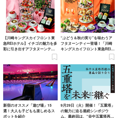
【川崎キングスカイフロント東
“ぶどう＆秋の実り”を味わうア
急REIホテル】イチゴの魅力を多
フタヌーンティー登場！「川崎
彩に引き出すアフタヌーンティ
キングスカイフロント東急REIホ
ー登場
テル」で
新宿のオススメ「遊び場」15
9月29日（火）開催！「五重塔」
選！大人も子どもも楽しめるス
の魅力に迫る連続シンポジウ
ポットを紹介
ム、最終回は、“谷中五重塔再建