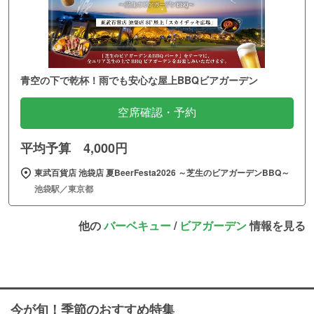
青空の下で乾杯！雨でも安心な屋上BBQビアガーデン
空席確認・予約
平均予算 4,000円
東武百貨店 池袋店 夏BeerFesta2026 ～芝生のビアガーデンBBQ～
池袋駅／東京都
他の
バーベキュー
/
ビアガーデン
情報を見る
今が旬！季節のおすすめ特集