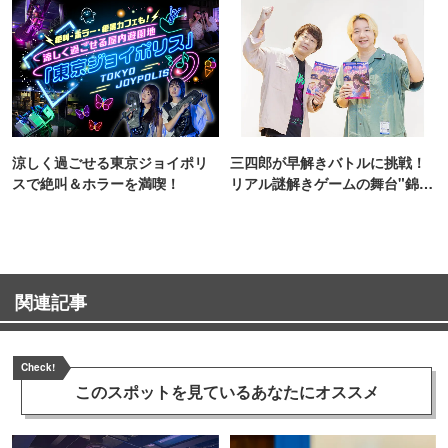
涼しく過ごせる東京ジョイポリ
三四郎が早解きバトルに挑戦！
スで絶叫＆ホラーを満喫！
リアル謎解きゲームの舞台"錦糸
町PARCO・楽天地"を巡る！
関連記事
Check!
このスポットを見ている
あなたにオススメ