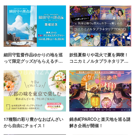
細田守監督作品ゆかりの地を巡
妖怪夏祭りや花火で夏を満喫！
って限定グッズがもらえるチャ
コニカミノルタプラネタリア
ンス！
TOKYO
17種類の彩り豊かなおばんざい
錦糸町PARCOと楽天地を巡る謎
から自由にチョイス！
解き企画が開催！