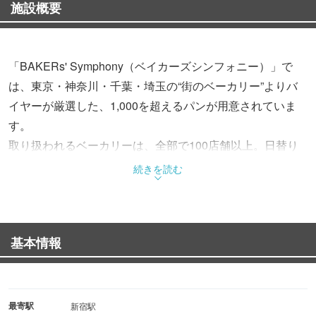
施設概要
「BAKERs' Symphony（ベイカーズシンフォニー）」で
は、東京・神奈川・千葉・埼玉の“街のベーカリー”よりバ
イヤーが厳選した、1,000を超えるパンが用意されていま
す。
取り扱われるベーカリーは、全部で100店舗以上。日替り
で毎日40店舗以上が出店するため、来るたびに新しいパン
続きを読む
と出会うことができます。
基本情報
最寄駅
新宿駅