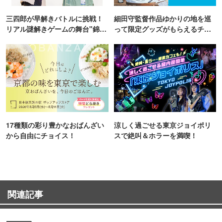
三四郎が早解きバトルに挑戦！
細田守監督作品ゆかりの地を巡
リアル謎解きゲームの舞台"錦糸
って限定グッズがもらえるチャ
町PARCO・楽天地"を巡る！
ンス！
17種類の彩り豊かなおばんざい
涼しく過ごせる東京ジョイポリ
から自由にチョイス！
スで絶叫＆ホラーを満喫！
関連記事