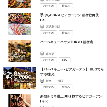
おすすめ
外飲み
手ぶらBBQ＆ビアガーデン 新宿歌舞伎
Hall
西武新宿駅
おすすめ
外飲み
バーベキューハウスTOKYO 新宿店
曙橋駅
おすすめ
BBQ
【バーベキュー×ビアガーデン】 BBQてら
す 御来光
新宿三丁目駅
おすすめ
外飲み
新宿ルミネ屋上BBQ 旅するビアガーデン
Hello