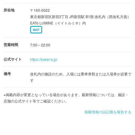
所在地
〒160-0022
東京都新宿区新宿3丁目 JR新宿駅 B1階 改札内（西改札方面）
EATo LUMINE（イイトルミネ）内
MAP
営業時間
7:00～22:00
公式サイト
https://baker-s.jp/
備考
改札内の施設のため、入場には乗車券類または入場券が必要で
す
※掲載内容が変更となっている場合があります。最新情報については、施設・
店舗の公式サイト等でご確認ください。
掲載情報の誤記載を報告する