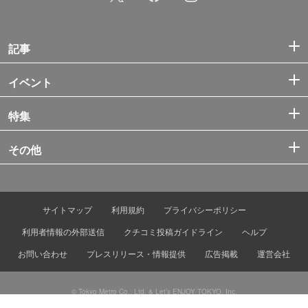
記事
イベント
特集
その他
サイトマップ
利用規約
プライバシーポリシー
利用者情報の外部送信
クチコミ投稿ガイドライン
ヘルプ
お問い合わせ
プレスリリース・情報提供
広告掲載
運営会社
© Tokyo Metro Co., Ltd. & Let’s ENJOY TOKYO, Inc.