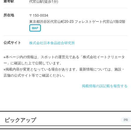
最寄駅
代官山駅(徒歩1分)
「喫茶室／Mary Jane」では、研究所で企画・開発された
所在地
〒150-0034
メニューを味わえ、さまざまなイベントやポップアップを
東京都渋谷区代官山町20-23 フォレストゲート代官山1階/2階
楽しむこともできます。
MAP
公式サイト
株式会社日本食品総合研究所
※本ページ内の情報は、スポットの運営元である「株式会社イートクリエータ
ー」に確認した上で公開しています。
※掲載内容が変更となっている場合があります。最新情報については、施設・
店舗の公式サイト等でご確認ください。
掲載情報の誤記載を報告する
ピックアップ
PR