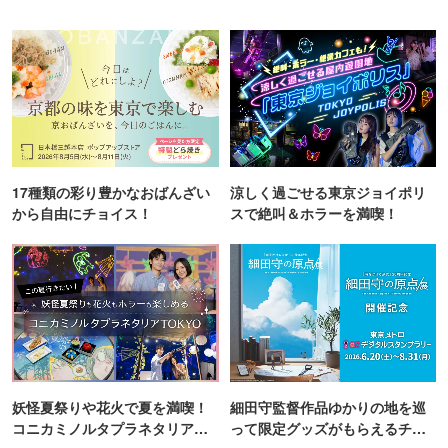
17種類の彩り豊かなおばんざい
涼しく過ごせる東京ジョイポリ
から自由にチョイス！
スで絶叫＆ホラーを満喫！
妖怪夏祭りや花火で夏を満喫！
細田守監督作品ゆかりの地を巡
コニカミノルタプラネタリア
って限定グッズがもらえるチャ