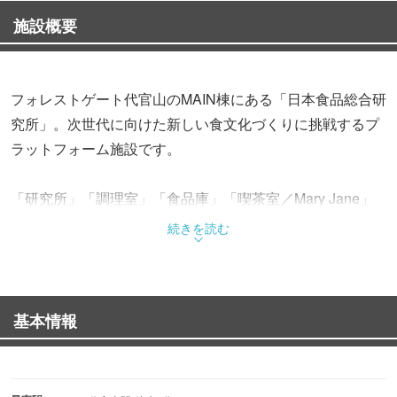
施設概要
フォレストゲート代官山のMAIN棟にある「日本食品総合研
究所」。次世代に向けた新しい食文化づくりに挑戦するプ
ラットフォーム施設です。
「研究所」「調理室」「食品庫」「喫茶室／Mary Jane」
の4つのスペースから成る同施設。「研究所」では、シェ
続きを読む
フの新しい挑戦やキャリア形成、シェフ同士の交流をもと
にした新サービスの企画・開発を行っています。「調理
室」では、シェフズディナーや試食会、商品発表や展示会
基本情報
などさまざまな活動を展開しています。
「食品庫」では、チーズやシャルキュトリー（食肉加工
品）、ワインを中心にODM商品やオリジナル商品を販売。