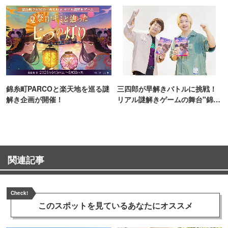
TOKYO
ンス！
錦糸町PARCOと楽天地を巡る謎
三四郎が早解きバトルに挑戦！
解き企画が開催！
リアル謎解きゲームの舞台"錦糸
町PARCO・楽天地"を巡る！
関連記事
Check!
このスポットを見ている
あなたにオススメ