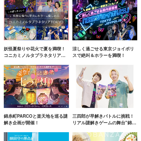
妖怪夏祭りや花火で夏を満喫！
涼しく過ごせる東京ジョイポリ
コニカミノルタプラネタリア
スで絶叫＆ホラーを満喫！
TOKYO
錦糸町PARCOと楽天地を巡る謎
三四郎が早解きバトルに挑戦！
解き企画が開催！
リアル謎解きゲームの舞台"錦糸
町PARCO・楽天地"を巡る！