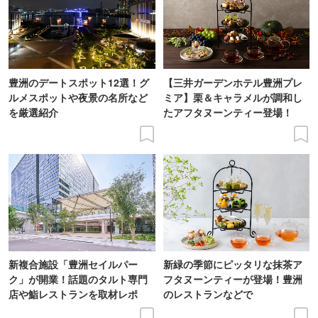
豊洲のデートスポット12選！グ
【三井ガーデンホテル豊洲プレ
ルメスポットや夜景の名所など
ミア】栗＆キャラメルが調和し
を厳選紹介
たアフタヌーンティー登場！
新複合施設「豊洲セイルパー
新緑の季節にピッタリな抹茶ア
ク」が開業！話題のタルト専門
フタヌーンティーが登場！豊洲
店や鮨レストランを取材レポ
のレストランなどで