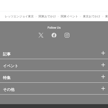
レッツエンジョイ東京
関東おでかけ
関東イベント
東京おでかけ
東
Follow Us
記事
イベント
特集
その他