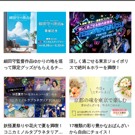
細田守監督作品ゆかりの地を巡
涼しく過ごせる東京ジョイポリ
って限定グッズがもらえるチャ
スで絶叫＆ホラーを満喫！
ンス！
妖怪夏祭りや花火で夏を満喫！
17種類の彩り豊かなおばんざい
コニカミノルタプラネタリア
から自由にチョイス！