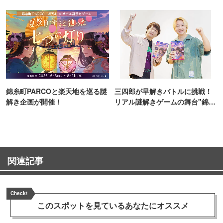
TOKYO
錦糸町PARCOと楽天地を巡る謎
三四郎が早解きバトルに挑戦！
解き企画が開催！
リアル謎解きゲームの舞台"錦糸
町PARCO・楽天地"を巡る！
関連記事
Check!
このスポットを見ている
あなたにオススメ