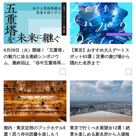
9月29日（火）開催！「五重塔」
【東京】おすすめ大人デートス
の魅力に迫る連続シンポジウ
ポット63選｜定番の遊び場から
ム、最終回は、“谷中五重塔再建
隠れた名所まで
の意義を語り合う”がテーマ
都内・東京近郊のブックホテル5
東京で行くべき展望台12選！絶
選！思う存分読書を楽しもう
景を楽しめる新名所から入場無