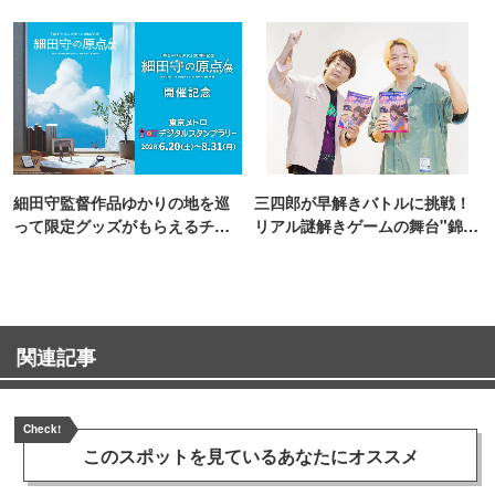
細田守監督作品ゆかりの地を巡
三四郎が早解きバトルに挑戦！
って限定グッズがもらえるチャ
リアル謎解きゲームの舞台"錦糸
ンス！
町PARCO・楽天地"を巡る！
関連記事
Check!
このスポットを見ている
あなたにオススメ