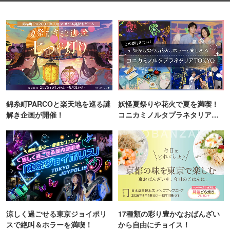
錦糸町PARCOと楽天地を巡る謎
妖怪夏祭りや花火で夏を満喫！
解き企画が開催！
コニカミノルタプラネタリア
TOKYO
涼しく過ごせる東京ジョイポリ
17種類の彩り豊かなおばんざい
スで絶叫＆ホラーを満喫！
から自由にチョイス！