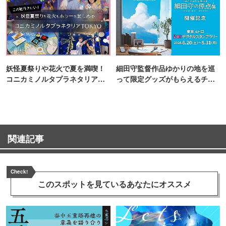
妖怪夏祭りや花火で夏を満喫！
細田守監督作品ゆかりの地を巡
コニカミノルタプラネタリア
って限定グッズがもらえるチャ
TOKYO
ンス！
関連記事
Check!
このスポットを見ている
あなたにオススメ