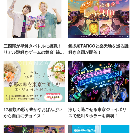
三四郎が早解きバトルに挑戦！
錦糸町PARCOと楽天地を巡る謎
リアル謎解きゲームの舞台"錦糸
解き企画が開催！
町PARCO・楽天地"を巡る！
17種類の彩り豊かなおばんざい
涼しく過ごせる東京ジョイポリ
から自由にチョイス！
スで絶叫＆ホラーを満喫！