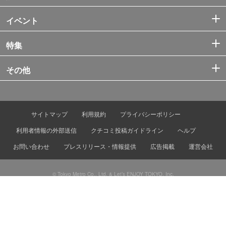
イベント
特集
その他
サイトマップ
利用規約
プライバシーポリシー
利用者情報の外部送信
クチコミ投稿ガイドライン
ヘルプ
お問い合わせ
プレスリリース・情報提供
広告掲載
運営会社
© Tokyo Metro Co., Ltd. & Let’s ENJOY TOKYO, Inc.