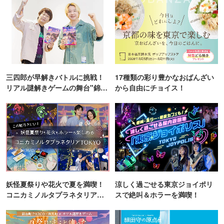
三四郎が早解きバトルに挑戦！
17種類の彩り豊かなおばんざい
リアル謎解きゲームの舞台"錦糸
から自由にチョイス！
町PARCO・楽天地"を巡る！
妖怪夏祭りや花火で夏を満喫！
涼しく過ごせる東京ジョイポリ
コニカミノルタプラネタリア
スで絶叫＆ホラーを満喫！
TOKYO