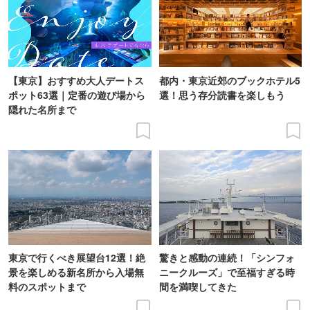
【東京】おすすめ大人デートス
都内・東京近郊のブックホテル5
ポット63選｜定番の遊び場から
選！思う存分読書を楽しもう
隠れた名所まで
東京で行くべき展望台12選！絶
驚きと感動の連続！「シンフォ
景を楽しめる新名所から入場無
ニークルーズ」で至福すぎる時
料のスポットまで
間を満喫してきた