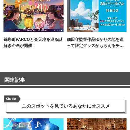
錦糸町PARCOと楽天地を巡る謎
細田守監督作品ゆかりの地を巡
解き企画が開催！
って限定グッズがもらえるチャ
ンス！
関連記事
Check!
このスポットを見ている
あなたにオススメ