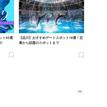
ット63選
【品川】おすすめデートスポット18選！定
で
番から話題のスポットまで
PR