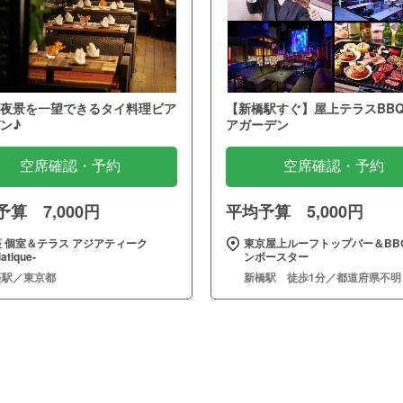
夜景を一望できるタイ料理ビア
【新橋駅すぐ】屋上テラスBB
ン♪
アガーデン
空席確認・予約
空席確認・予約
算 7,000円
平均予算 5,000円
 個室＆テラス アジアティーク
東京屋上ルーフトップバー＆BBQ
iatique‐
ンボースター
座駅／東京都
新橋駅 徒歩1分／都道府県不明