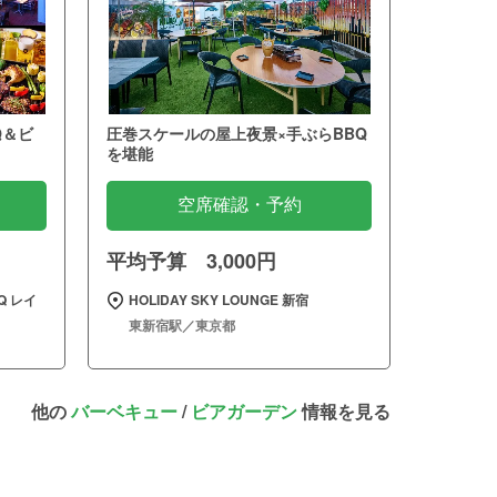
Q＆ビ
圧巻スケールの屋上夜景×手ぶらBBQ
を堪能
空席確認・予約
平均予算 3,000円
 レイ
HOLIDAY SKY LOUNGE 新宿
東新宿駅／東京都
他の
バーベキュー
/
ビアガーデン
情報を見る