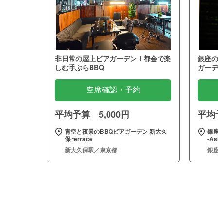
非日常の屋上ビアガーデン！都会で楽
銀座の
しむ手ぶらBBQ
ガーデ
空席確認・予約
平均予算 5,000円
平均予
青空と夜景のBBQビアガーデン 新大久
銀座
保 terrace
‐As
新大久保駅／東京都
銀