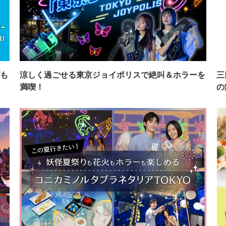
も
涼しく過ごせる東京ジョイポリスで絶叫＆ホラーを
三
満喫！
の