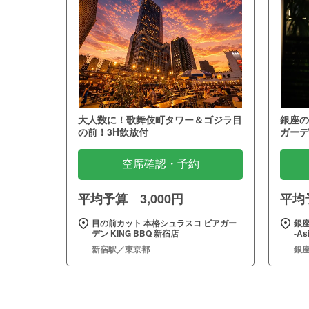
大人数に！歌舞伎町タワー＆ゴジラ目
銀座の
の前！3H飲放付
ガーデ
空席確認・予約
平均予算 3,000円
平均予
目の前カット 本格シュラスコ ビアガー
銀座
デン KING BBQ 新宿店
‐As
新宿駅／東京都
銀