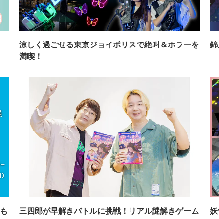
イ
涼しく過ごせる東京ジョイポリスで絶叫＆ホラーを
錦
満喫！
も
三四郎が早解きバトルに挑戦！リアル謎解きゲーム
妖