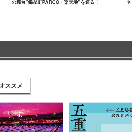
の舞台"錦糸町PARCO・楽天地"を巡る！
ネ
オススメ