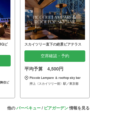
BQビ
スカイツリー直下の絶景ビアテラス
空席確認・予約
平均予算 4,500円
Piccole Lampare ＆ rooftop sky bar
歌舞伎ビ
押上〈スカイツリー前〉駅／東京都
他の
バーベキュー
/
ビアガーデン
情報を見る