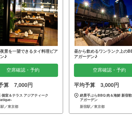
夜景を一望できるタイ料理ビア
昼から飲めるワンランク上のB
ン♪
アガーデン♪
空席確認・予約
空席確認・予約
算 7,000円
平均予算 3,000円
 個室＆テラス アジアティーク
絶景手ぶらBBQ 肉＆海鮮 新宿
iatique‐
アガーデン
座駅／東京都
新宿駅／東京都