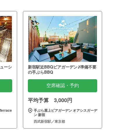
ューシ
新宿駅近BBQビアガーデン♪準備不要
の手ぶらBBQ
空席確認・予約
平均予算 3,000円
errace
手ぶら屋上ビアガーデン オアシスガーデ
ン 新宿
西武新宿駅／東京都