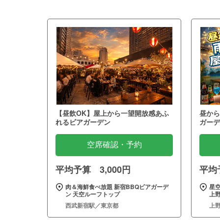
【昼飲OK】屋上から一望開放感あふ
昼から
れるビアガーデン
ガーデ
空席確認・予約
平均予算 3,000円
平均予
肉＆海鮮食べ放題 新宿BBQビアガーデ
星
ン 天空ルーフトップ
上野
西武新宿駅／東京都
上