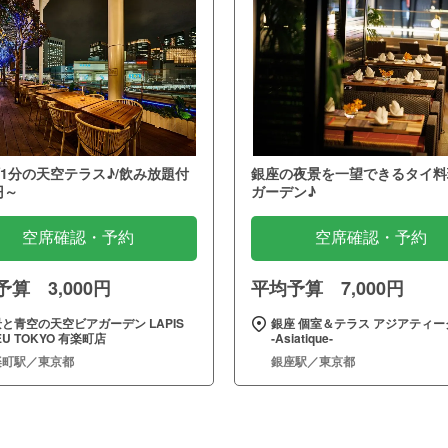
1分の天空テラス♪/飲み放題付
銀座の夜景を一望できるタイ料
円～
ガーデン♪
空席確認・予約
空席確認・予約
算 3,000円
平均予算 7,000円
と青空の天空ビアガーデン LAPIS
銀座 個室＆テラス アジアティー
EU TOKYO 有楽町店
‐Asiatique‐
楽町駅／東京都
銀座駅／東京都