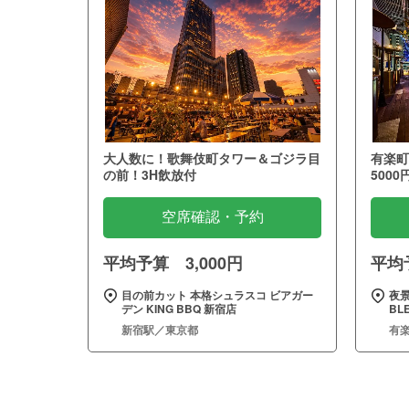
大人数に！歌舞伎町タワー＆ゴジラ目
有楽町
の前！3H飲放付
5000
空席確認・予約
平均予算 3,000円
平均予
目の前カット 本格シュラスコ ビアガー
夜景
デン KING BBQ 新宿店
BL
新宿駅／東京都
有