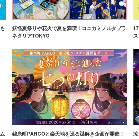
も
妖怪夏祭りや花火で夏を満喫！コニカミノルタプラ
1
ネタリアTOKYO
ス
ム
錦糸町PARCOと楽天地を巡る謎解き企画が開催！
涼