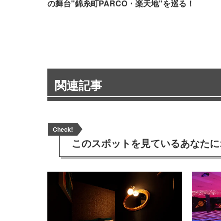
の舞台"錦糸町PARCO・楽天地"を巡る！
関連記事
Check!
このスポットを見ている
あなたに