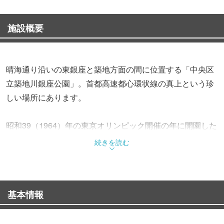
施設概要
晴海通り沿いの東銀座と築地方面の間に位置する「中央区
立築地川銀座公園」。首都高速都心環状線の真上という珍
しい場所にあります。
昭和39（1964）年の東京オリンピック開催の年に開園した
公園で、敷地面積は約2000㎡。高層ビルが立ち並ぶ東銀座
続きを読む
にありながら、広い空を感じられ、東劇ビルや新橋演舞場
など銀座ならではの景観を一望できます。
基本情報
公園の中央に設置された、日本初のセラピードッグ・名犬
チロリとその子犬たちの群像にも注目を。名誉セラピード
ッグ第1号に認定されたチロリは、多くの高齢者や障害者