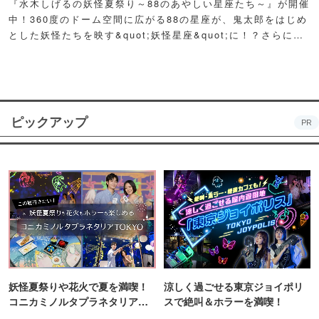
『水木しげるの妖怪夏祭り～88のあやしい星座たち～』が開催
中！360度のドーム空間に広がる88の星座が、鬼太郎をはじめ
とした妖怪たちを映す&quot;妖怪星座&quot;に！？さらに例
年人気の夏祭り屋台も妖怪仕様で登場！怪しくもどこか愛らし
い妖怪たちが潜む不思議な空間に、ぜひ訪れてみて！
ピックアップ
PR
妖怪夏祭りや花火で夏を満喫！
涼しく過ごせる東京ジョイポリ
コニカミノルタプラネタリア
スで絶叫＆ホラーを満喫！
TOKYO