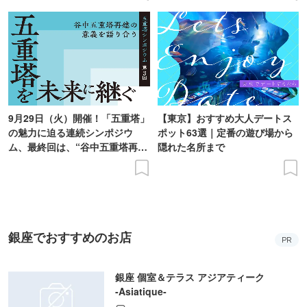
9月29日（火）開催！「五重塔」
【東京】おすすめ大人デートス
の魅力に迫る連続シンポジウ
ポット63選｜定番の遊び場から
ム、最終回は、“谷中五重塔再建
隠れた名所まで
の意義を語り合う”がテーマ
銀座でおすすめのお店
PR
銀座 個室＆テラス アジアティーク
‐Asiatique‐