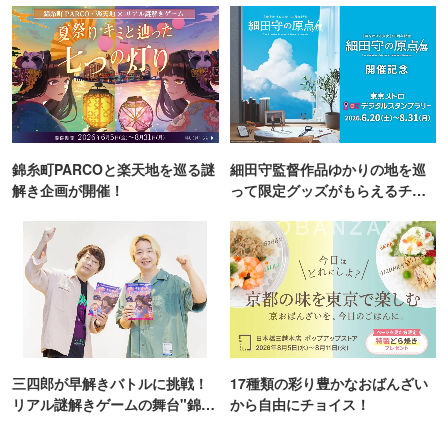
錦糸町PARCOと楽天地を巡る謎
細田守監督作品ゆかりの地を巡
解き企画が開催！
って限定グッズがもらえるチャ
ンス！
三四郎が早解きバトルに挑戦！
17種類の彩り豊かなおばんざい
リアル謎解きゲームの舞台"錦糸
から自由にチョイス！
町PARCO・楽天地"を巡る！