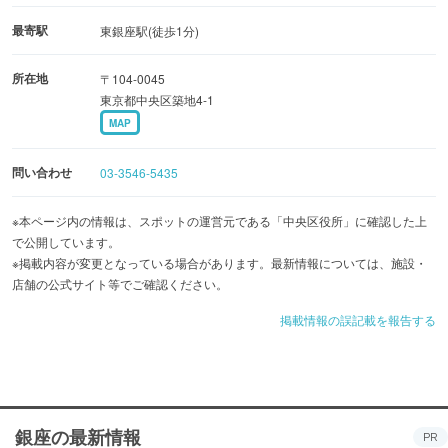
に心の安らぎと、生きる勇気や希望を与えた名犬として語
最寄駅
東銀座駅(徒歩1分)
り継がれています。
所在地
〒104-0045
東京都中央区築地4-1
MAP
問い合わせ
03-3546-5435
※本ページ内の情報は、スポットの運営元である「中央区役所」に確認した上
で公開しています。
※掲載内容が変更となっている場合があります。最新情報については、施設・
店舗の公式サイト等でご確認ください。
掲載情報の誤記載を報告する
銀座の最新情報
PR