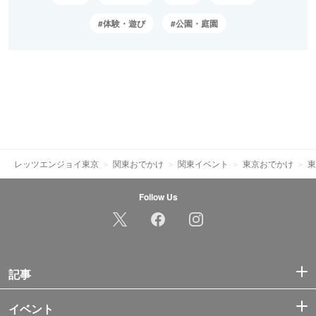
体験・遊び
公園・庭園
レッツエンジョイ東京
関東おでかけ
関東イベント
東京おでかけ
東
Follow Us
記事
イベント