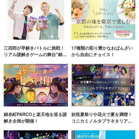
三四郎が早解きバトルに挑戦！
17種類の彩り豊かなおばんざい
リアル謎解きゲームの舞台"錦糸
から自由にチョイス！
町PARCO・楽天地"を巡る！
錦糸町PARCOと楽天地を巡る謎
妖怪夏祭りや花火で夏を満喫！
解き企画が開催！
コニカミノルタプラネタリア
TOKYO