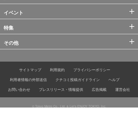
イベント
特集
その他
サイトマップ
利用規約
プライバシーポリシー
利用者情報の外部送信
クチコミ投稿ガイドライン
ヘルプ
お問い合わせ
プレスリリース・情報提供
広告掲載
運営会社
© Tokyo Metro Co., Ltd. & Let’s ENJOY TOKYO, Inc.