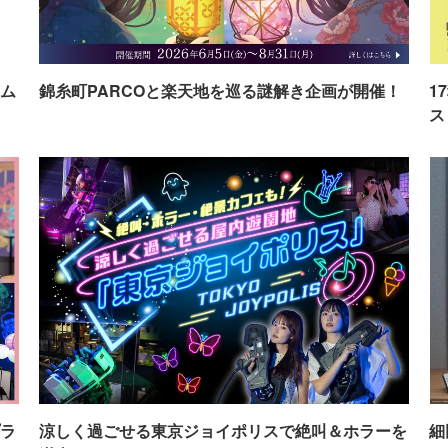
ム
錦糸町PARCOと楽天地を巡る謎解き企画が開催！
1
ス
ラ
涼しく過ごせる東京ジョイポリスで絶叫＆ホラーを
細