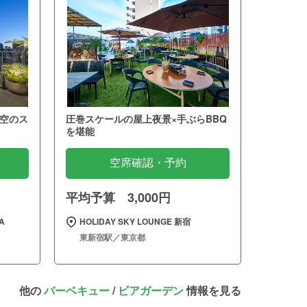
空のス
圧巻スケールの屋上夜景×手ぶらBBQ
を堪能
空席確認・予約
平均予算 3,000円
A
HOLIDAY SKY LOUNGE 新宿
東新宿駅／東京都
他の
バーベキュー
/
ビアガーデン
情報を見る