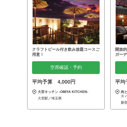
クラフトビール付き飲み放題コースご
開放的
用意！
ガーデ
空席確認・予約
平均予算 4,000円
平均予
大宮キッチン ‐OMIYA KITCHEN‐
肉
ス 
大宮駅／埼玉県
新