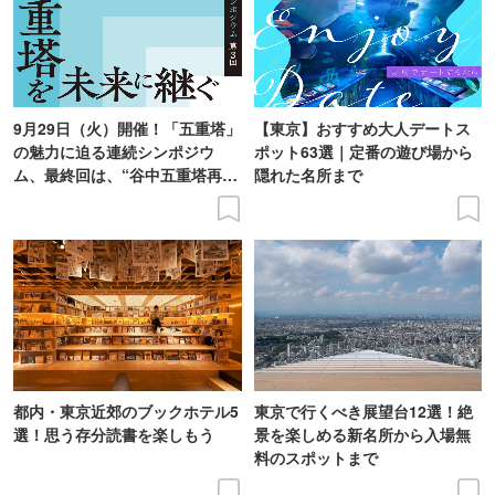
9月29日（火）開催！「五重塔」
【東京】おすすめ大人デートス
の魅力に迫る連続シンポジウ
ポット63選｜定番の遊び場から
ム、最終回は、“谷中五重塔再建
隠れた名所まで
の意義を語り合う”がテーマ
都内・東京近郊のブックホテル5
東京で行くべき展望台12選！絶
選！思う存分読書を楽しもう
景を楽しめる新名所から入場無
料のスポットまで