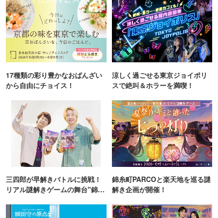
17種類の彩り豊かなおばんざい
涼しく過ごせる東京ジョイポリ
から自由にチョイス！
スで絶叫＆ホラーを満喫！
三四郎が早解きバトルに挑戦！
錦糸町PARCOと楽天地を巡る謎
リアル謎解きゲームの舞台"錦糸
解き企画が開催！
町PARCO・楽天地"を巡る！