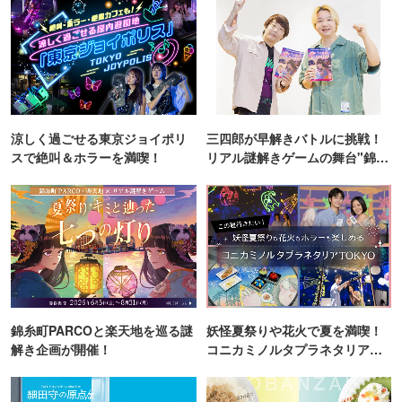
涼しく過ごせる東京ジョイポリ
三四郎が早解きバトルに挑戦！
スで絶叫＆ホラーを満喫！
リアル謎解きゲームの舞台"錦糸
町PARCO・楽天地"を巡る！
錦糸町PARCOと楽天地を巡る謎
妖怪夏祭りや花火で夏を満喫！
解き企画が開催！
コニカミノルタプラネタリア
TOKYO