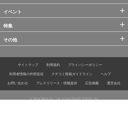
イベント
特集
その他
サイトマップ
利用規約
プライバシーポリシー
利用者情報の外部送信
クチコミ投稿ガイドライン
ヘルプ
お問い合わせ
プレスリリース・情報提供
広告掲載
運営会社
© Tokyo Metro Co., Ltd. & Let’s ENJOY TOKYO, Inc.