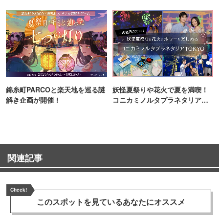
錦糸町PARCOと楽天地を巡る謎
妖怪夏祭りや花火で夏を満喫！
解き企画が開催！
コニカミノルタプラネタリア
TOKYO
関連記事
Check!
このスポットを見ている
あなたにオススメ