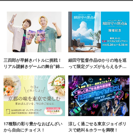
三四郎が早解きバトルに挑戦！
細田守監督作品ゆかりの地を巡
リアル謎解きゲームの舞台"錦糸
って限定グッズがもらえるチャ
町PARCO・楽天地"を巡る！
ンス！
17種類の彩り豊かなおばんざい
涼しく過ごせる東京ジョイポリ
から自由にチョイス！
スで絶叫＆ホラーを満喫！