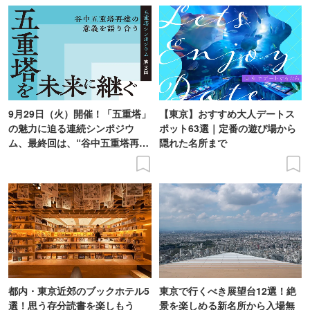
9月29日（火）開催！「五重塔」
【東京】おすすめ大人デートス
の魅力に迫る連続シンポジウ
ポット63選｜定番の遊び場から
ム、最終回は、“谷中五重塔再建
隠れた名所まで
の意義を語り合う”がテーマ
都内・東京近郊のブックホテル5
東京で行くべき展望台12選！絶
選！思う存分読書を楽しもう
景を楽しめる新名所から入場無