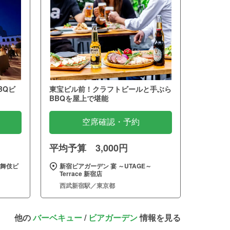
BQビ
東宝ビル前！クラフトビールと手ぶら
BBQを屋上で堪能
空席確認・予約
平均予算 3,000円
歌舞伎ビ
新宿ビアガーデン 宴 ～UTAGE～
Terrace 新宿店
西武新宿駅／東京都
他の
バーベキュー
/
ビアガーデン
情報を見る