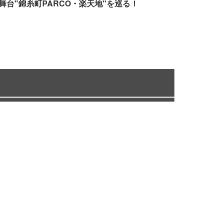
舞台"錦糸町PARCO・楽天地"を巡る！