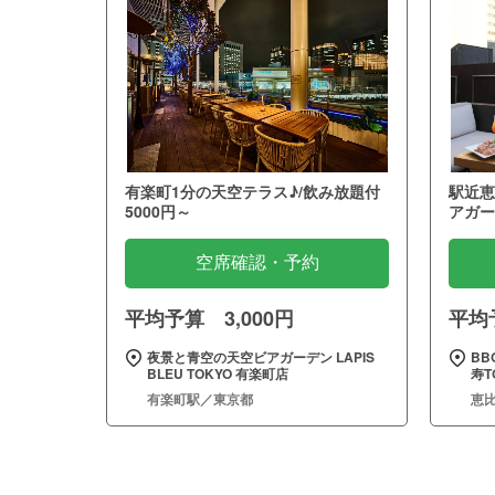
有楽町1分の天空テラス♪/飲み放題付
駅近恵
5000円～
アガー
空席確認・予約
平均予算 3,000円
平均予
夜景と青空の天空ビアガーデン LAPIS
BB
BLEU TOKYO 有楽町店
寿T
有楽町駅／東京都
恵