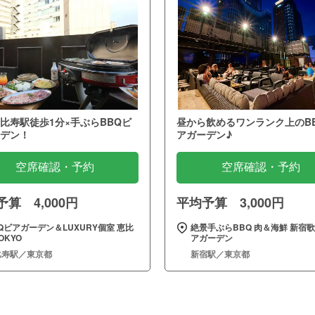
比寿駅徒歩1分×手ぶらBBQビ
昼から飲めるワンランク上のB
デン！
アガーデン♪
空席確認・予約
空席確認・予約
算 4,000円
平均予算 3,000円
Qビアガーデン＆LUXURY個室 恵比
絶景手ぶらBBQ 肉＆海鮮 新宿
OKYO
アガーデン
比寿駅／東京都
新宿駅／東京都