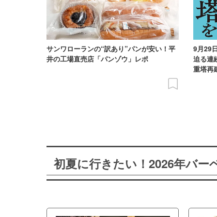
サンワローランの“訳あり”パンが安い！平
9月2
井の工場直売店「パンゾウ」レポ
迫る連
重塔再
初夏に行きたい！2026年バ