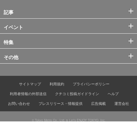
記事
イベント
特集
その他
サイトマップ
利用規約
プライバシーポリシー
利用者情報の外部送信
クチコミ投稿ガイドライン
ヘルプ
お問い合わせ
プレスリリース・情報提供
広告掲載
運営会社
© Tokyo Metro Co., Ltd. & Let’s ENJOY TOKYO, Inc.