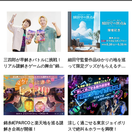
三四郎が早解きバトルに挑戦！
細田守監督作品ゆかりの地を巡
リアル謎解きゲームの舞台"錦糸
って限定グッズがもらえるチャ
町PARCO・楽天地"を巡る！
ンス！
錦糸町PARCOと楽天地を巡る謎
涼しく過ごせる東京ジョイポリ
解き企画が開催！
スで絶叫＆ホラーを満喫！