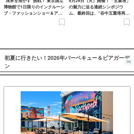
“境界を溶かす”挑戦！ 東京国立
9月29日（火）開催！「五重塔」
博物館で1日限りのインクルーシ
の魅力に迫る連続シンポジウ
ブ・ファッションショー＆アー
ム、最終回は、“谷中五重塔再建
ト展を開催
の意義を語り合う”がテーマ
初夏に行きたい！2026年バーベキュー＆ビアガーデ
PR
ン