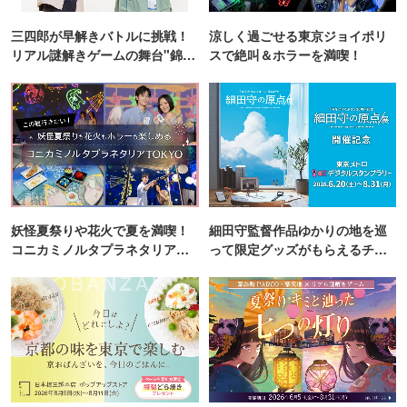
三四郎が早解きバトルに挑戦！
涼しく過ごせる東京ジョイポリ
リアル謎解きゲームの舞台"錦糸
スで絶叫＆ホラーを満喫！
町PARCO・楽天地"を巡る！
妖怪夏祭りや花火で夏を満喫！
細田守監督作品ゆかりの地を巡
コニカミノルタプラネタリア
って限定グッズがもらえるチャ
TOKYO
ンス！