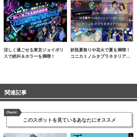
涼しく過ごせる東京ジョイポリ
妖怪夏祭りや花火で夏を満喫！
スで絶叫＆ホラーを満喫！
コニカミノルタプラネタリア
TOKYO
関連記事
Check!
このスポットを見ている
あなたにオススメ