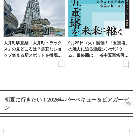
大井町駅直結「大井町トラック
9月29日（火）開催！「五重塔」
ス」の見どころは？多彩なショ
の魅力に迫る連続シンポジウ
ップ集まる新スポットを徹底解
ム、最終回は、“谷中五重塔再建
説
の意義を語り合う”がテーマ
初夏に行きたい！2026年バーベキュー＆ビアガーデ
PR
ン