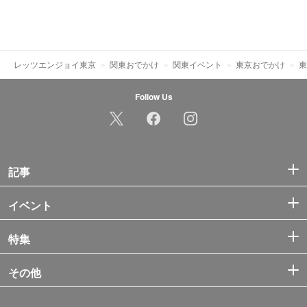
レッツエンジョイ東京
関東おでかけ
関東イベント
東京おでかけ
東
Follow Us
記事
イベント
特集
その他