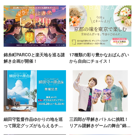
錦糸町PARCOと楽天地を巡る謎
17種類の彩り豊かなおばんざい
解き企画が開催！
から自由にチョイス！
細田守監督作品ゆかりの地を巡
三四郎が早解きバトルに挑戦！
って限定グッズがもらえるチャ
リアル謎解きゲームの舞台"錦糸
ンス！
町PARCO・楽天地"を巡る！