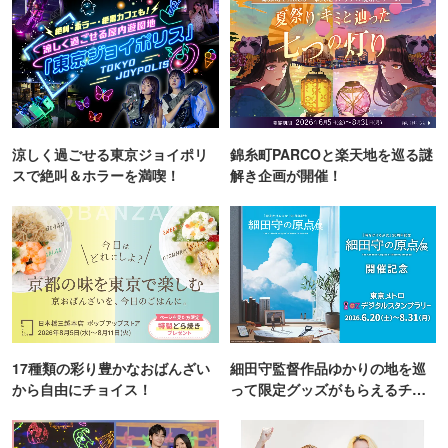
涼しく過ごせる東京ジョイポリ
錦糸町PARCOと楽天地を巡る謎
スで絶叫＆ホラーを満喫！
解き企画が開催！
17種類の彩り豊かなおばんざい
細田守監督作品ゆかりの地を巡
から自由にチョイス！
って限定グッズがもらえるチャ
ンス！