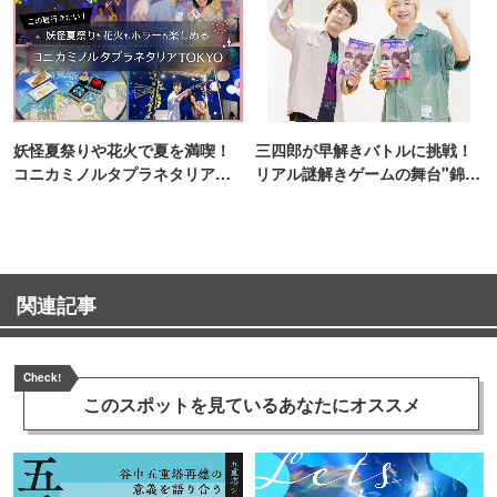
妖怪夏祭りや花火で夏を満喫！
三四郎が早解きバトルに挑戦！
コニカミノルタプラネタリア
リアル謎解きゲームの舞台"錦糸
TOKYO
町PARCO・楽天地"を巡る！
関連記事
Check!
このスポットを見ている
あなたにオススメ