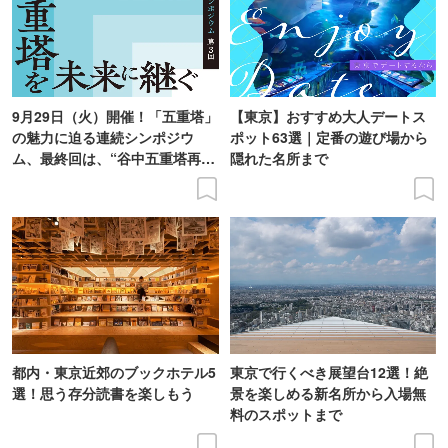
9月29日（火）開催！「五重塔」
【東京】おすすめ大人デートス
の魅力に迫る連続シンポジウ
ポット63選｜定番の遊び場から
ム、最終回は、“谷中五重塔再建
隠れた名所まで
の意義を語り合う”がテーマ
都内・東京近郊のブックホテル5
東京で行くべき展望台12選！絶
選！思う存分読書を楽しもう
景を楽しめる新名所から入場無
料のスポットまで