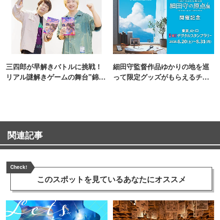
三四郎が早解きバトルに挑戦！
細田守監督作品ゆかりの地を巡
リアル謎解きゲームの舞台"錦糸
って限定グッズがもらえるチャ
町PARCO・楽天地"を巡る！
ンス！
関連記事
Check!
このスポットを見ている
あなたにオススメ