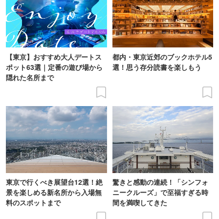
【東京】おすすめ大人デートス
都内・東京近郊のブックホテル5
ポット63選｜定番の遊び場から
選！思う存分読書を楽しもう
隠れた名所まで
東京で行くべき展望台12選！絶
驚きと感動の連続！「シンフォ
景を楽しめる新名所から入場無
ニークルーズ」で至福すぎる時
料のスポットまで
間を満喫してきた