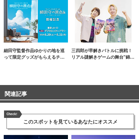
細田守監督作品ゆかりの地を巡
三四郎が早解きバトルに挑戦！
って限定グッズがもらえるチャ
リアル謎解きゲームの舞台"錦糸
ンス！
町PARCO・楽天地"を巡る！
関連記事
Check!
このスポットを見ている
あなたにオススメ