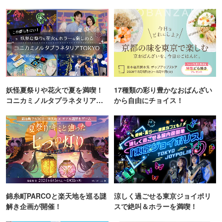
妖怪夏祭りや花火で夏を満喫！
17種類の彩り豊かなおばんざい
コニカミノルタプラネタリア
から自由にチョイス！
TOKYO
錦糸町PARCOと楽天地を巡る謎
涼しく過ごせる東京ジョイポリ
解き企画が開催！
スで絶叫＆ホラーを満喫！