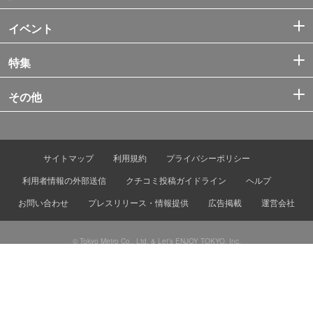
イベント
特集
その他
サイトマップ
利用規約
プライバシーポリシー
利用者情報の外部送信
クチコミ投稿ガイドライン
ヘルプ
お問い合わせ
プレスリリース・情報提供
広告掲載
運営会社
© Tokyo Metro Co., Ltd. & Let’s ENJOY TOKYO, Inc.