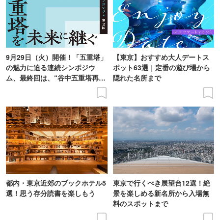
9月29日（火）開催！「五重塔」
【東京】おすすめ大人デートス
の魅力に迫る連続シンポジウ
ポット63選｜定番の遊び場から
ム、最終回は、“谷中五重塔再建
隠れた名所まで
の意義を語り合う”がテーマ
都内・東京近郊のブックホテル5
東京で行くべき展望台12選！絶
選！思う存分読書を楽しもう
景を楽しめる新名所から入場無
料のスポットまで