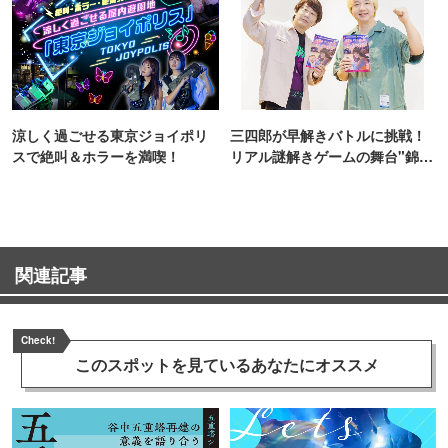
涼しく過ごせる東京ジョイポリ
三四郎が早解きバトルに挑戦！
スで絶叫＆ホラーを満喫！
リアル謎解きゲームの舞台"錦糸
町PARCO・楽天地"を巡る！
関連記事
Check!
このスポットを見ている
あなたにオススメ