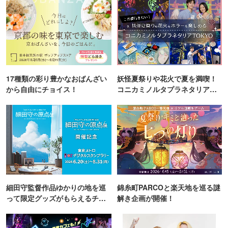
17種類の彩り豊かなおばんざい
妖怪夏祭りや花火で夏を満喫！
から自由にチョイス！
コニカミノルタプラネタリア
TOKYO
細田守監督作品ゆかりの地を巡
錦糸町PARCOと楽天地を巡る謎
って限定グッズがもらえるチャ
解き企画が開催！
ンス！