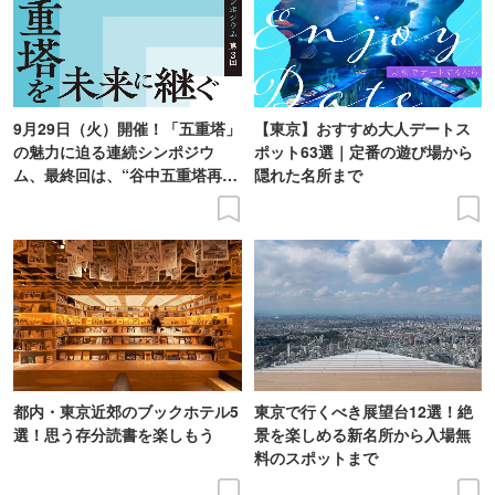
9月29日（火）開催！「五重塔」
【東京】おすすめ大人デートス
の魅力に迫る連続シンポジウ
ポット63選｜定番の遊び場から
ム、最終回は、“谷中五重塔再建
隠れた名所まで
の意義を語り合う”がテーマ
都内・東京近郊のブックホテル5
東京で行くべき展望台12選！絶
選！思う存分読書を楽しもう
景を楽しめる新名所から入場無
料のスポットまで