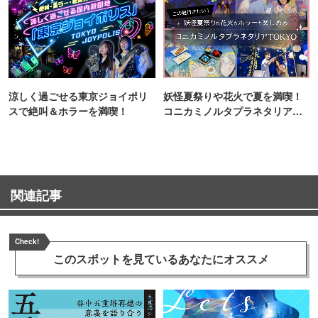
涼しく過ごせる東京ジョイポリ
妖怪夏祭りや花火で夏を満喫！
スで絶叫＆ホラーを満喫！
コニカミノルタプラネタリア
TOKYO
関連記事
Check!
このスポットを見ている
あなたにオススメ