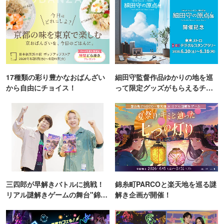
17種類の彩り豊かなおばんざい
細田守監督作品ゆかりの地を巡
から自由にチョイス！
って限定グッズがもらえるチャ
ンス！
三四郎が早解きバトルに挑戦！
錦糸町PARCOと楽天地を巡る謎
リアル謎解きゲームの舞台"錦糸
解き企画が開催！
町PARCO・楽天地"を巡る！