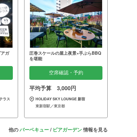
ビアガ
圧巻スケールの屋上夜景×手ぶらBBQ
を堪能
空席確認・予約
平均予算 3,000円
テラス
HOLIDAY SKY LOUNGE 新宿
東新宿駅／東京都
他の
バーベキュー
/
ビアガーデン
情報を見る