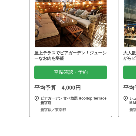
屋上テラスでビアガーデン！ジューシ
大人数
ーなお肉を堪能
がらビ
空席確認・予約
平均予算 4,000円
平均予
ビアガーデン 食べ放題 Rooftop Terrace
シュ
新宿店
MA
新宿駅／東京都
新