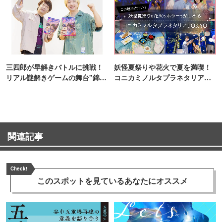
三四郎が早解きバトルに挑戦！
妖怪夏祭りや花火で夏を満喫！
リアル謎解きゲームの舞台"錦糸
コニカミノルタプラネタリア
町PARCO・楽天地"を巡る！
TOKYO
関連記事
Check!
このスポットを見ている
あなたにオススメ