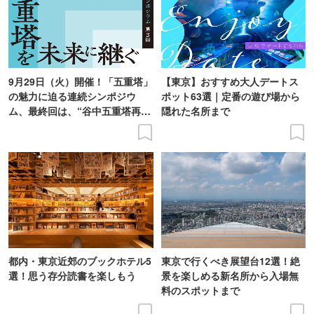
9月29日（火）開催！「五重塔」
【東京】おすすめ大人デートス
の魅力に迫る連続シンポジウ
ポット63選｜定番の遊び場から
ム、最終回は、“谷中五重塔再建
隠れた名所まで
の意義を語り合う”がテーマ
都内・東京近郊のブックホテル5
東京で行くべき展望台12選！絶
選！思う存分読書を楽しもう
景を楽しめる新名所から入場無
料のスポットまで