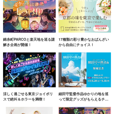
錦糸町PARCOと楽天地を巡る謎
17種類の彩り豊かなおばんざい
解き企画が開催！
から自由にチョイス！
涼しく過ごせる東京ジョイポリ
細田守監督作品ゆかりの地を巡
スで絶叫＆ホラーを満喫！
って限定グッズがもらえるチャ
ンス！