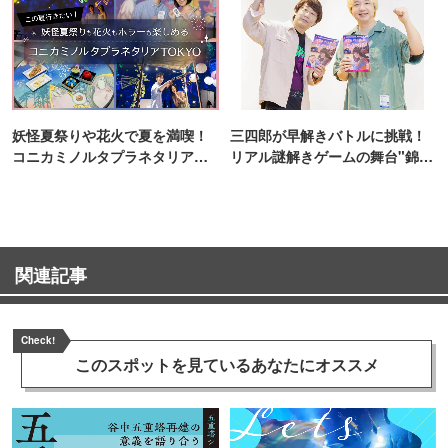
妖怪夏祭りや花火で夏を満喫！
三四郎が早解きバトルに挑戦！
コニカミノルタプラネタリア
リアル謎解きゲームの舞台"錦糸
TOKYO
町PARCO・楽天地"を巡る！
関連記事
Check!
このスポットを見ている
あなたにオススメ