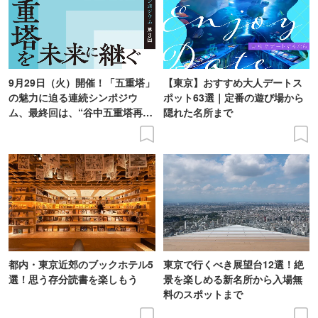
9月29日（火）開催！「五重塔」
【東京】おすすめ大人デートス
の魅力に迫る連続シンポジウ
ポット63選｜定番の遊び場から
ム、最終回は、“谷中五重塔再建
隠れた名所まで
の意義を語り合う”がテーマ
都内・東京近郊のブックホテル5
東京で行くべき展望台12選！絶
選！思う存分読書を楽しもう
景を楽しめる新名所から入場無
料のスポットまで