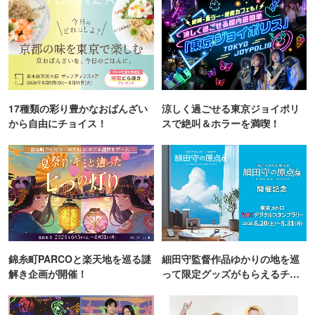
17種類の彩り豊かなおばんざい
涼しく過ごせる東京ジョイポリ
から自由にチョイス！
スで絶叫＆ホラーを満喫！
錦糸町PARCOと楽天地を巡る謎
細田守監督作品ゆかりの地を巡
解き企画が開催！
って限定グッズがもらえるチャ
ンス！