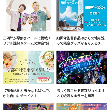
三四郎が早解きバトルに挑戦！
細田守監督作品ゆかりの地を巡
リアル謎解きゲームの舞台"錦糸
って限定グッズがもらえるチャ
町PARCO・楽天地"を巡る！
ンス！
17種類の彩り豊かなおばんざい
涼しく過ごせる東京ジョイポリ
から自由にチョイス！
スで絶叫＆ホラーを満喫！