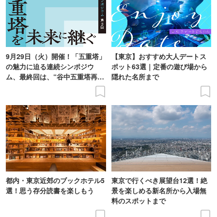
9月29日（火）開催！「五重塔」
【東京】おすすめ大人デートス
の魅力に迫る連続シンポジウ
ポット63選｜定番の遊び場から
ム、最終回は、“谷中五重塔再建
隠れた名所まで
の意義を語り合う”がテーマ
都内・東京近郊のブックホテル5
東京で行くべき展望台12選！絶
選！思う存分読書を楽しもう
景を楽しめる新名所から入場無
料のスポットまで