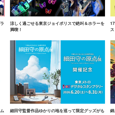
ラ
涼しく過ごせる東京ジョイポリスで絶叫＆ホラーを
1
満喫！
ス
ム
細田守監督作品ゆかりの地を巡って限定グッズがも
錦