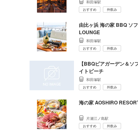
和田塚駅
おすすめ
外飲み
由比ヶ浜 海の家 BBQ ソファ
LOUNGE
和田塚駅
おすすめ
外飲み
【BBQビアガーデン＆ソ
イトビーチ
和田塚駅
おすすめ
外飲み
海の家 AOSHIRO RESOR
片瀬江ノ島駅
おすすめ
外飲み