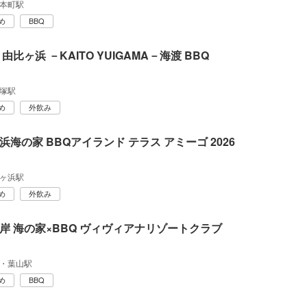
本町駅
め
BBQ
由比ヶ浜 －KAITO YUIGAMA－海渡 BBQ
塚駅
め
外飲み
浜海の家 BBQアイランド テラス アミーゴ 2026
ヶ浜駅
め
外飲み
岸 海の家×BBQ ヴィヴィアナリゾートクラブ
・葉山駅
め
BBQ