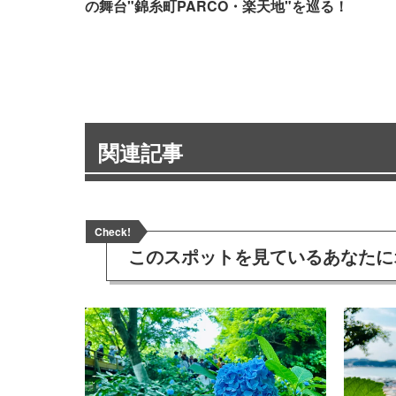
の舞台"錦糸町PARCO・楽天地"を巡る！
関連記事
Check!
このスポットを見ている
あなたに