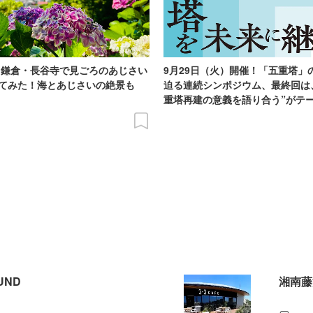
6】鎌倉・長谷寺で見ごろのあじさい
9月29日（火）開催！「五重塔」
てみた！海とあじさいの絶景も
迫る連続シンポジウム、最終回は
重塔再建の意義を語り合う”がテ
UND
湘南藤