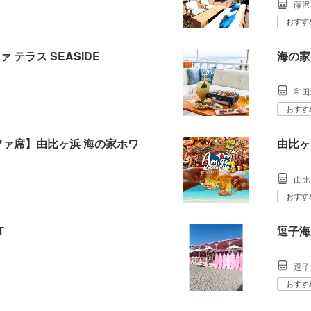
藤沢
おすす
 テラス SEASIDE
海の家 
和田
おすす
ファ席】由比ヶ浜 海の家ホワ
由比ヶ
由比
おすす
T
逗子海
逗子
おすす