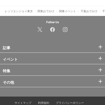
レッツエンジョイ東京
関東おでかけ
関東イベント
千葉おでかけ
千
Follow Us
記事
イベント
特集
その他
サイトマップ
利用規約
プライバシーポリシー