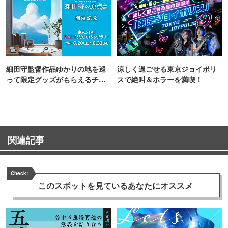
細田守監督作品ゆかりの地を巡
涼しく過ごせる東京ジョイポリ
って限定グッズがもらえるチャ
スで絶叫＆ホラーを満喫！
ンス！
関連記事
Check!
このスポットを見ている
あなたにオススメ