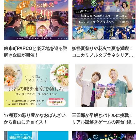
錦糸町PARCOと楽天地を巡る謎
妖怪夏祭りや花火で夏を満喫！
解き企画が開催！
コニカミノルタプラネタリア
TOKYO
17種類の彩り豊かなおばんざい
三四郎が早解きバトルに挑戦！
から自由にチョイス！
リアル謎解きゲームの舞台"錦糸
町PARCO・楽天地"を巡る！