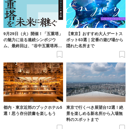
9月29日（火）開催！「五重塔」
【東京】おすすめ大人デートス
の魅力に迫る連続シンポジウ
ポット63選｜定番の遊び場から
ム、最終回は、“谷中五重塔再建
隠れた名所まで
の意義を語り合う”がテーマ
都内・東京近郊のブックホテル5
東京で行くべき展望台12選！絶
選！思う存分読書を楽しもう
景を楽しめる新名所から入場無
料のスポットまで