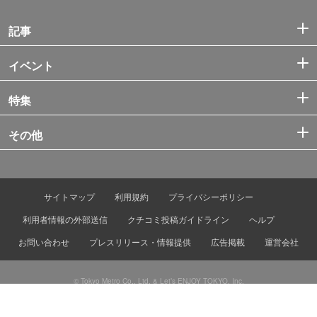
記事
イベント
特集
その他
サイトマップ
利用規約
プライバシーポリシー
利用者情報の外部送信
クチコミ投稿ガイドライン
ヘルプ
お問い合わせ
プレスリリース・情報提供
広告掲載
運営会社
© Tokyo Metro Co., Ltd. & Let’s ENJOY TOKYO, Inc.