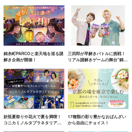
錦糸町PARCOと楽天地を巡る謎
三四郎が早解きバトルに挑戦！
解き企画が開催！
リアル謎解きゲームの舞台"錦糸
町PARCO・楽天地"を巡る！
妖怪夏祭りや花火で夏を満喫！
17種類の彩り豊かなおばんざい
コニカミノルタプラネタリア
から自由にチョイス！
TOKYO