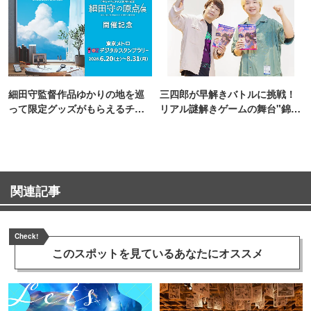
細田守監督作品ゆかりの地を巡
三四郎が早解きバトルに挑戦！
って限定グッズがもらえるチャ
リアル謎解きゲームの舞台"錦糸
ンス！
町PARCO・楽天地"を巡る！
関連記事
Check!
このスポットを見ている
あなたにオススメ