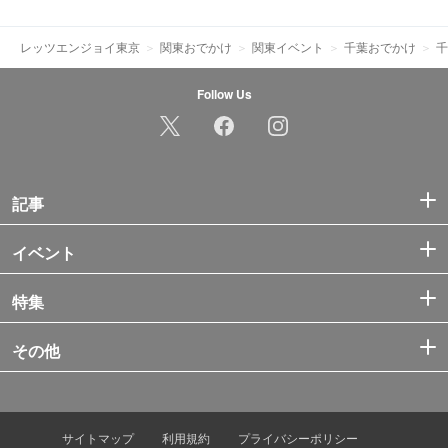
レッツエンジョイ東京
関東おでかけ
関東イベント
千葉おでかけ
千
Follow Us
記事
イベント
特集
その他
サイトマップ
利用規約
プライバシーポリシー