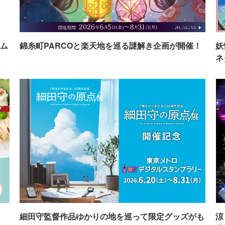
ム
錦糸町PARCOと楽天地を巡る謎解き企画が開催！
妖
ネ
イ
細田守監督作品ゆかりの地を巡って限定グッズがも
涼