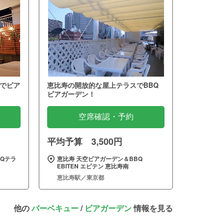
でビア
恵比寿の開放的な屋上テラスでBBQ
ビアガーデン！
空席確認・予約
平均予算 3,500円
Qテラ
恵比寿 天空ビアガーデン＆BBQ
EBITEN エビテン 恵比寿南
恵比寿駅／東京都
他の
バーベキュー
/
ビアガーデン
情報を見る