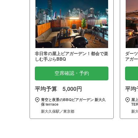
非日常の屋上ビアガーデン！都会で楽
ダーツ
しむ手ぶらBBQ
アガー
空席確認・予約
平均予算 5,000円
平均予
青空と夜景のBBQビアガーデン 新大久
屋
保 terrace
TE
新大久保駅／東京都
新