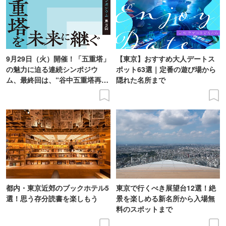
9月29日（火）開催！「五重塔」
【東京】おすすめ大人デートス
の魅力に迫る連続シンポジウ
ポット63選｜定番の遊び場から
ム、最終回は、“谷中五重塔再建
隠れた名所まで
の意義を語り合う”がテーマ
都内・東京近郊のブックホテル5
東京で行くべき展望台12選！絶
選！思う存分読書を楽しもう
景を楽しめる新名所から入場無
料のスポットまで