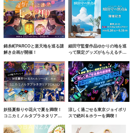
錦糸町PARCOと楽天地を巡る謎
細田守監督作品ゆかりの地を巡
解き企画が開催！
って限定グッズがもらえるチャ
ンス！
妖怪夏祭りや花火で夏を満喫！
涼しく過ごせる東京ジョイポリ
コニカミノルタプラネタリア
スで絶叫＆ホラーを満喫！
TOKYO