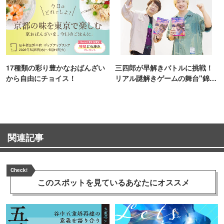
17種類の彩り豊かなおばんざい
三四郎が早解きバトルに挑戦！
から自由にチョイス！
リアル謎解きゲームの舞台"錦糸
町PARCO・楽天地"を巡る！
関連記事
Check!
このスポットを見ている
あなたにオススメ