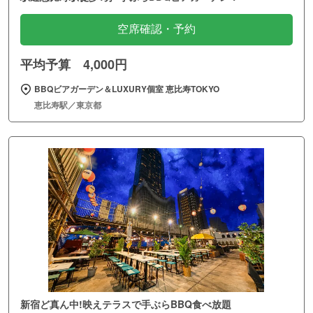
空席確認・予約
平均予算 4,000円
BBQビアガーデン＆LUXURY個室 恵比寿TOKYO
恵比寿駅／東京都
新宿ど真ん中!映えテラスで手ぶらBBQ食べ放題