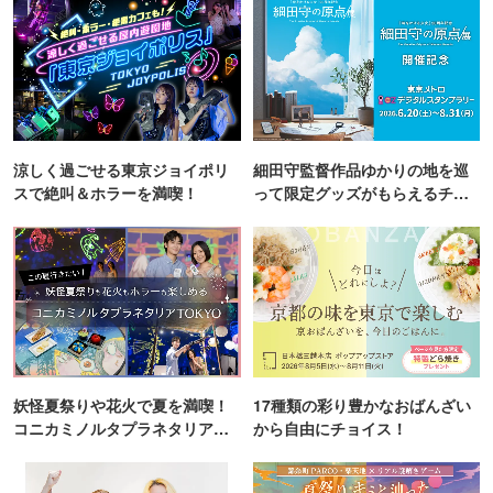
涼しく過ごせる東京ジョイポリ
細田守監督作品ゆかりの地を巡
スで絶叫＆ホラーを満喫！
って限定グッズがもらえるチャ
ンス！
妖怪夏祭りや花火で夏を満喫！
17種類の彩り豊かなおばんざい
コニカミノルタプラネタリア
から自由にチョイス！
TOKYO