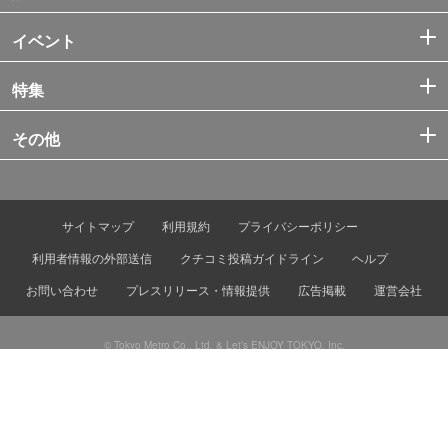
イベント
特集
その他
サイトマップ
利用規約
プライバシーポリシー
利用者情報の外部送信
クチコミ投稿ガイドライン
ヘルプ
お問い合わせ
プレスリリース・情報提供
広告掲載
運営会社
© Tokyo Metro Co., Ltd. & Let’s ENJOY TOKYO, Inc.