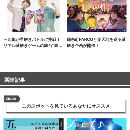
三四郎が早解きバトルに挑戦！
錦糸町PARCOと楽天地を巡る謎
リアル謎解きゲームの舞台"錦糸
解き企画が開催！
町PARCO・楽天地"を巡る！
関連記事
Check!
このスポットを見ている
あなたにオススメ