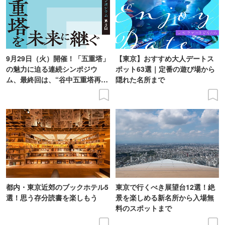
9月29日（火）開催！「五重塔」
【東京】おすすめ大人デートス
の魅力に迫る連続シンポジウ
ポット63選｜定番の遊び場から
ム、最終回は、“谷中五重塔再建
隠れた名所まで
の意義を語り合う”がテーマ
都内・東京近郊のブックホテル5
東京で行くべき展望台12選！絶
選！思う存分読書を楽しもう
景を楽しめる新名所から入場無
料のスポットまで