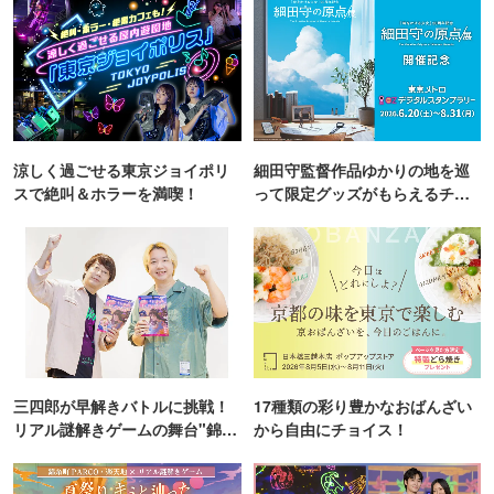
涼しく過ごせる東京ジョイポリ
細田守監督作品ゆかりの地を巡
スで絶叫＆ホラーを満喫！
って限定グッズがもらえるチャ
ンス！
三四郎が早解きバトルに挑戦！
17種類の彩り豊かなおばんざい
リアル謎解きゲームの舞台"錦糸
から自由にチョイス！
町PARCO・楽天地"を巡る！