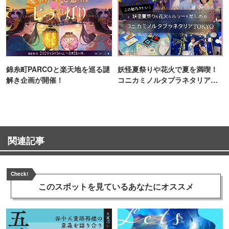
錦糸町PARCOと楽天地を巡る謎
妖怪夏祭りや花火で夏を満喫！
解き企画が開催！
コニカミノルタプラネタリア
TOKYO
関連記事
Check!
このスポットを見ている
あなたにオススメ