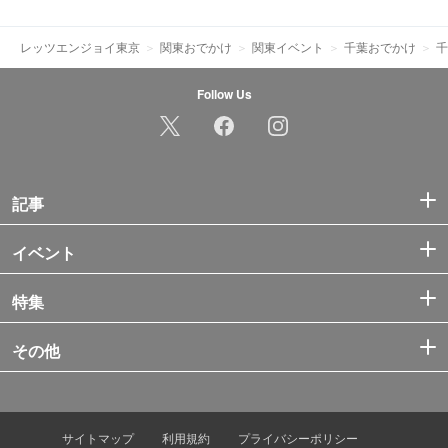
レッツエンジョイ東京
関東おでかけ
関東イベント
千葉おでかけ
千
Follow Us
記事
イベント
特集
その他
サイトマップ
利用規約
プライバシーポリシー