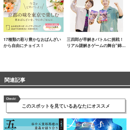
17種類の彩り豊かなおばんざい
三四郎が早解きバトルに挑戦！
から自由にチョイス！
リアル謎解きゲームの舞台"錦糸
町PARCO・楽天地"を巡る！
関連記事
Check!
このスポットを見ている
あなたにオススメ