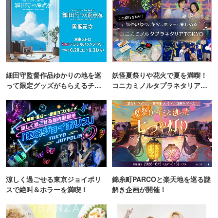
細田守監督作品ゆかりの地を巡
妖怪夏祭りや花火で夏を満喫！
って限定グッズがもらえるチャ
コニカミノルタプラネタリア
ンス！
TOKYO
涼しく過ごせる東京ジョイポリ
錦糸町PARCOと楽天地を巡る謎
スで絶叫＆ホラーを満喫！
解き企画が開催！