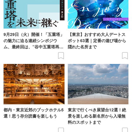
9月29日（火）開催！「五重塔」
【東京】おすすめ大人デートス
の魅力に迫る連続シンポジウ
ポット63選｜定番の遊び場から
ム、最終回は、“谷中五重塔再建
隠れた名所まで
の意義を語り合う”がテーマ
都内・東京近郊のブックホテル5
東京で行くべき展望台12選！絶
選！思う存分読書を楽しもう
景を楽しめる新名所から入場無
料のスポットまで