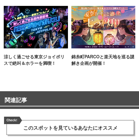
ンス！
TOKYO
涼しく過ごせる東京ジョイポリ
錦糸町PARCOと楽天地を巡る謎
スで絶叫＆ホラーを満喫！
解き企画が開催！
関連記事
Check!
このスポットを見ている
あなたにオススメ