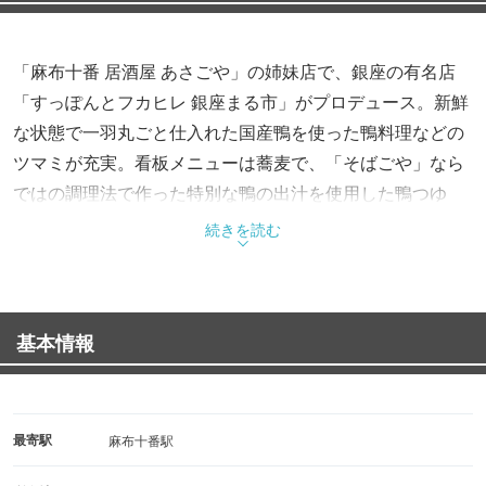
「麻布十番 居酒屋 あさごや」の姉妹店で、銀座の有名店
「すっぽんとフカヒレ 銀座まる市」がプロデュース。新鮮
な状態で一羽丸ごと仕入れた国産鴨を使った鴨料理などの
ツマミが充実。看板メニューは蕎麦で、「そばごや」なら
ではの調理法で作った特別な鴨の出汁を使用した鴨つゆ
や、カレーつけ汁、胡麻つけ汁などで楽しめます。
続きを読む
基本情報
最寄駅
麻布十番駅