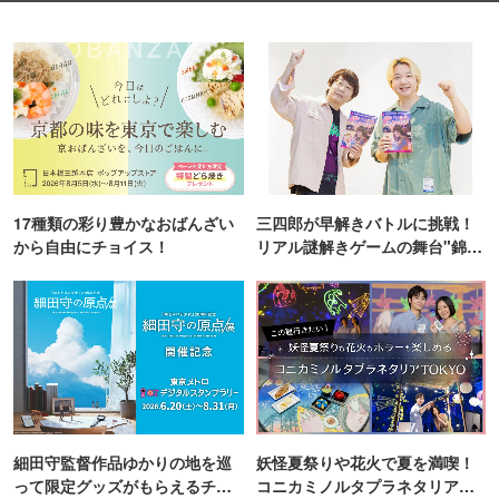
17種類の彩り豊かなおばんざい
三四郎が早解きバトルに挑戦！
から自由にチョイス！
リアル謎解きゲームの舞台"錦糸
町PARCO・楽天地"を巡る！
細田守監督作品ゆかりの地を巡
妖怪夏祭りや花火で夏を満喫！
って限定グッズがもらえるチャ
コニカミノルタプラネタリア