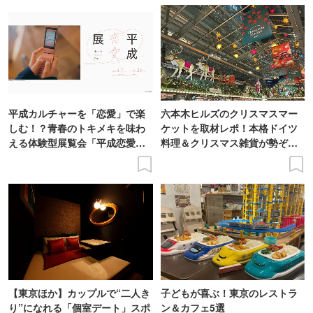
平成カルチャーを「恋愛」で楽
六本木ヒルズのクリスマスマー
しむ！？青春のトキメキを味わ
ケットを取材レポ！本格ドイツ
える体験型展覧会「平成恋愛
料理＆クリスマス雑貨が勢ぞろ
展」開催
い
【東京ほか】カップルで“二人き
子どもが喜ぶ！東京のレストラ
り”になれる「個室デート」スポ
ン＆カフェ5選