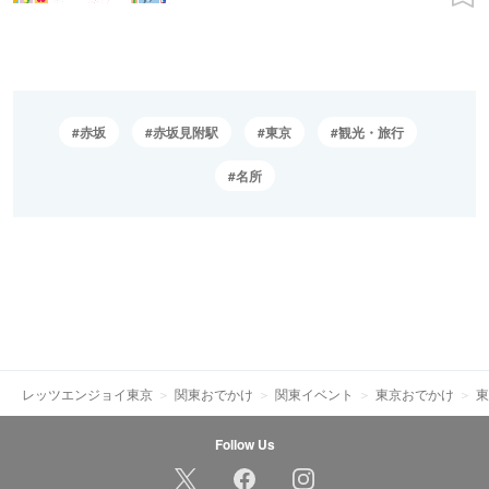
赤坂
赤坂見附駅
東京
観光・旅行
名所
レッツエンジョイ東京
関東おでかけ
関東イベント
東京おでかけ
東
Follow Us