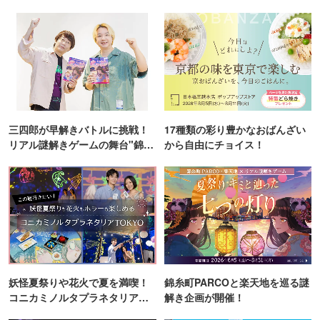
三四郎が早解きバトルに挑戦！
17種類の彩り豊かなおばんざい
リアル謎解きゲームの舞台"錦糸
から自由にチョイス！
町PARCO・楽天地"を巡る！
妖怪夏祭りや花火で夏を満喫！
錦糸町PARCOと楽天地を巡る謎
コニカミノルタプラネタリア
解き企画が開催！
TOKYO