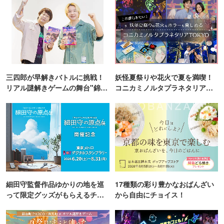
三四郎が早解きバトルに挑戦！
妖怪夏祭りや花火で夏を満喫！
リアル謎解きゲームの舞台"錦糸
コニカミノルタプラネタリア
町PARCO・楽天地"を巡る！
TOKYO
細田守監督作品ゆかりの地を巡
17種類の彩り豊かなおばんざい
って限定グッズがもらえるチャ
から自由にチョイス！
ンス！