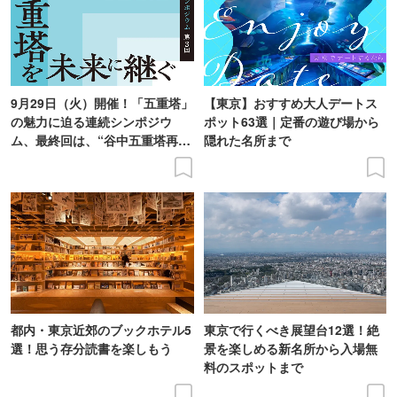
9月29日（火）開催！「五重塔」
【東京】おすすめ大人デートス
の魅力に迫る連続シンポジウ
ポット63選｜定番の遊び場から
ム、最終回は、“谷中五重塔再建
隠れた名所まで
の意義を語り合う”がテーマ
都内・東京近郊のブックホテル5
東京で行くべき展望台12選！絶
選！思う存分読書を楽しもう
景を楽しめる新名所から入場無
料のスポットまで